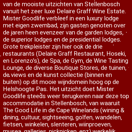
van de mooiste uitzichten van Stellenbosch
 op de
vanuit het zeer luxe Delaire Graff Wine Estate.
e. Hierdoor
Mister Goodlife verbleef in een luxury lodge
 website-
met eigen zwembad, zijn gasten genoten over
ren
de jaren heen evenzeer van de garden lodges,
nte
de superior lodges en de presidential lodges.
enties
Grote trekpleister zijn hier ook de drie
gebaseerd
restaurants (Delaire Graff Restaurant, Hoseki,
 gedrag van
en Lorenzo's), de Spa, de Gym, de Wine Tasting
ezoeker.
Lounge, de diverse Boutique Stores, de tuinen,
de views en de kunst collectie (binnen en
buiten) op dit mooie wijndomein hoog op de
uren
Helshoogte Pas. Het uitzicht doet Mister
Goodlife steeds weer terugkeren naar deze top
accommodatie in Stellenbosch, van waaruit
The Good Life in de Cape Winelands (wining &
dining, cultuur, sightseeing, golfen, wandelen,
fietsen, winkelen, slenteren, wiinproeven,
musea, galleries, picknicken, enz) werkelijk