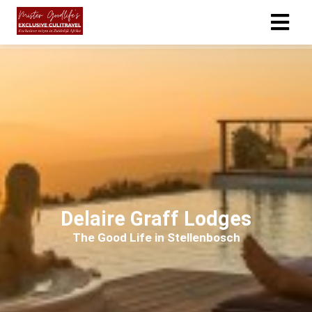
ngen
 policy
oneel
onele
s zijn
Delaire Graff Lodges
kelijk om
bsite te
The Good Life in Stellenbosch
ken. Ze
 gebruikt
asisfuncties
der deze