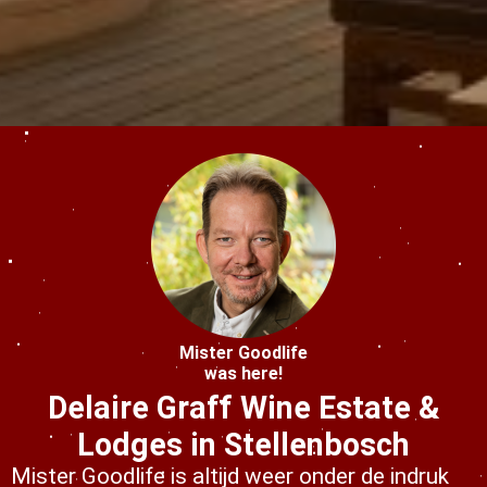
s kan de
e niet
oneren.
ieken
ische
s worden
kt om
em
tie te
elen over
drag van
zoeker op
site.
Mister Goodlife
was here!
ing
Delaire Graff Wine Estate &
ingcookies
Lodges in Stellenbosch
 gebruikt
Mister Goodlife is altijd weer onder de indruk
oekers te