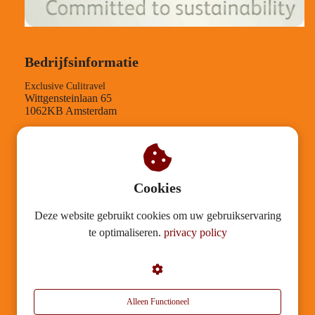
Bedrijfsinformatie
Exclusive Culitravel
Wittgensteinlaan 65
1062KB Amsterdam
TEL-nummer: +31204084210
KVK-nummer: 30126812
BTW-nummer: NL001543958B89
Verantwoording
Cookies
Deze website gebruikt cookies om uw gebruikservaring
Mission statement
te optimaliseren.
privacy policy
Duurzaamheid
Algemene voorwaarden
Garantietegeling
Privacy
Alleen Functioneel