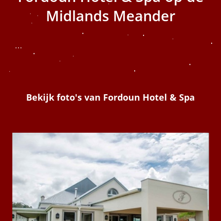
 op de
Midlands Meander
e. Hierdoor
 website-
...
ren
nte
enties
gebaseerd
 gedrag van
Bekijk foto's van Fordoun Hotel & Spa
ezoeker.
uren