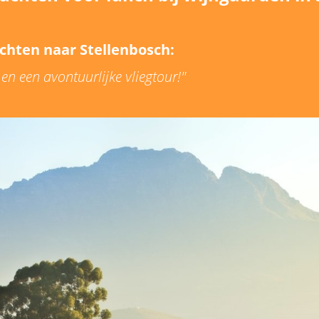
uchten naar Stellenbosch:
en een avontuurlijke vliegtour!"