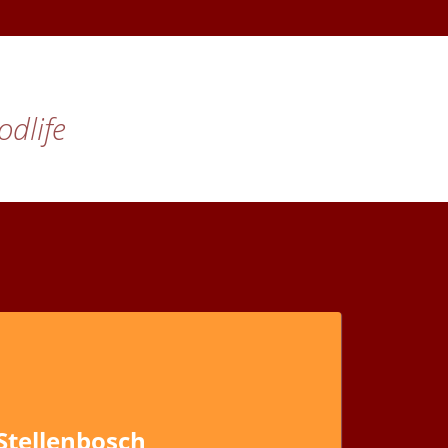
odlife
 Stellenbosch