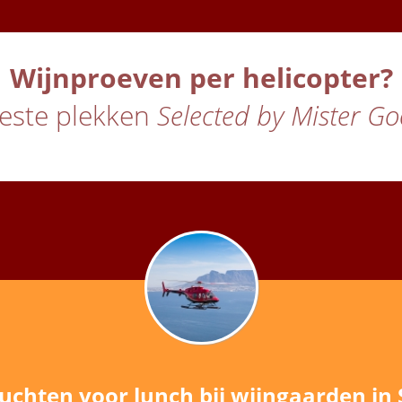
Wijnproeven per helicopter?
este plekken
Selected by Mister Go
uchten voor lunch bij wijngaarden in