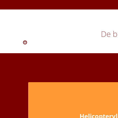
De b
Helicoptervl