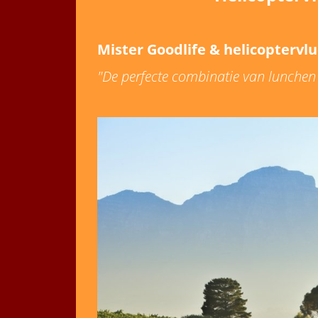
Mister Goodlife & helicoptervl
"De perfecte combinatie van lunchen 