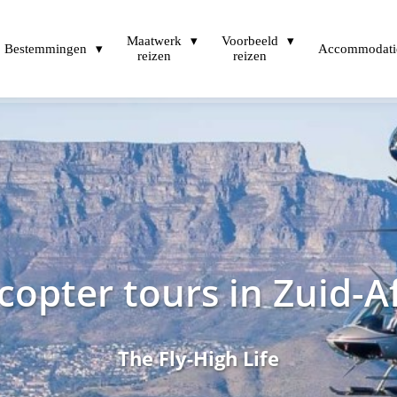
Maatwerk
Voorbeeld
Bestemmingen
Accommodati
reizen
reizen
copter tours in Zuid-A
The Fly-High Life