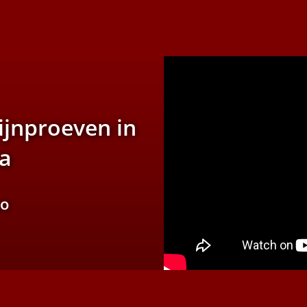
ijnproeven in
ka
eo