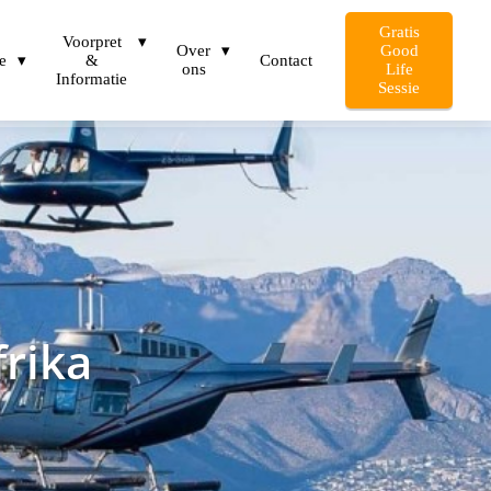
Gratis
Voorpret
Over
Good
e
&
Contact
ons
Life
Informatie
Sessie
frika