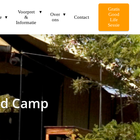
Gratis
Voorpret
Over
Good
e
&
Contact
ons
Life
Informatie
Sessie
ed Camp