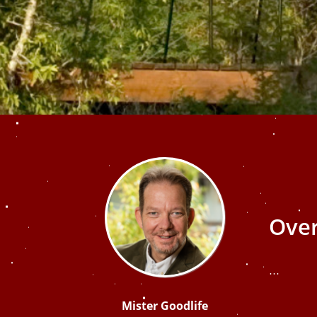
edrag van deze
ezoeker.
Voorkeuren opslaan
Over
...
Mister Goodlife