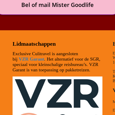
Bel of mail Mister Goodlife
Lidmaatschappen
Exclusive Culitravel is aangesloten
E
W
bij
VZR Garant
. Het alternatief voor de SGR,
1
speciaal voor kleinschalige reisbureau’s. VZR
Garant is van toepassing op pakketreizen.
T
K
B
M
D