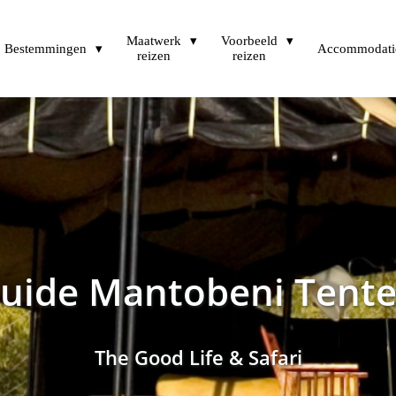
Maatwerk
Voorbeeld
Bestemmingen
Accommodati
reizen
reizen
uide Mantobeni Tent
The Good Life & Safari