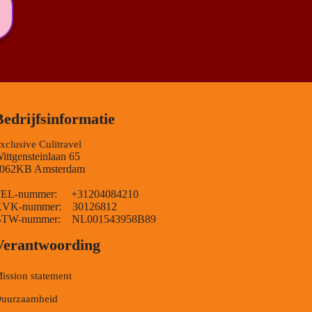
Bedrijfsinformatie
xclusive Culitravel
ittgensteinlaan 65
062KB Amsterdam
EL-nummer: +31204084210
VK-nummer: 30126812
TW-nummer: NL001543958B89
Verantwoording
ission statement
uurzaamheid