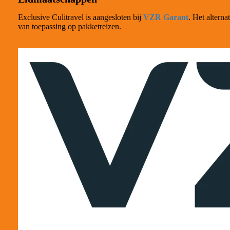
Exclusive Culitravel is aangesloten bij
VZR Garant
. Het altern
van toepassing op pakketreizen.