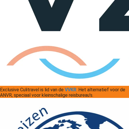
Exclusive Culitravel is lid van de
VVKR
.
Het alternatief voor de
ANVR, speciaal voor kleinschalige reisbureau’s.