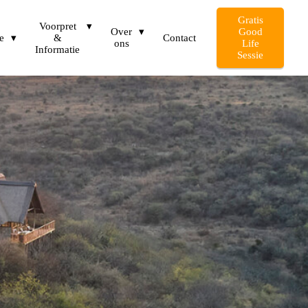
Gratis
Voorpret
Over
Good
e
&
Contact
ons
Life
Informatie
Sessie