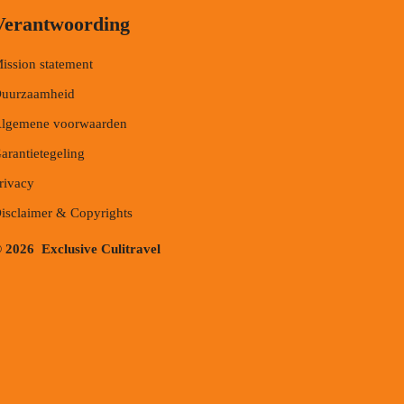
Verantwoording
ission statement
uurzaamheid
lgemene voorwaarden
arantietegeling
rivacy
isclaimer & Copyrights
 2026 Exclusive Culitravel