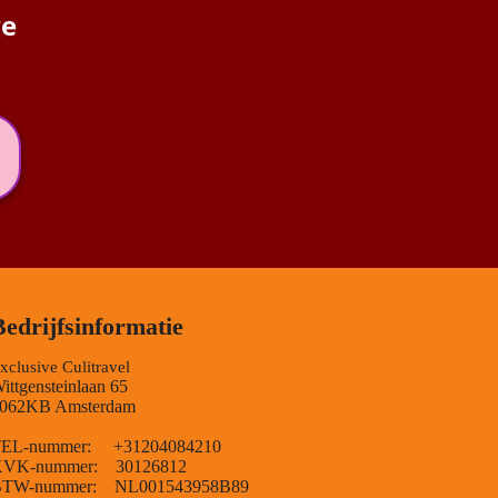
ge
Bedrijfsinformatie
xclusive Culitravel
ittgensteinlaan 65
062KB Amsterdam
EL-nummer: +31204084210
VK-nummer: 30126812
TW-nummer: NL001543958B89