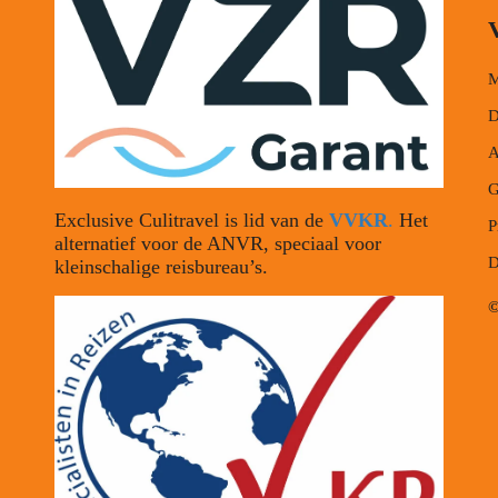
M
D
A
G
Exclusive Culitravel is lid van de
VVKR
.
Het
P
alternatief voor de ANVR, speciaal voor
D
kleinschalige reisbureau’s.
©