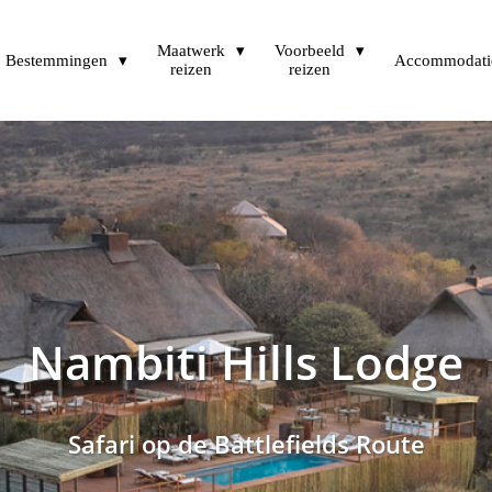
Maatwerk
Voorbeeld
Bestemmingen
Accommodati
reizen
reizen
Nambiti Hills Lodge
Safari op de Battlefields Route