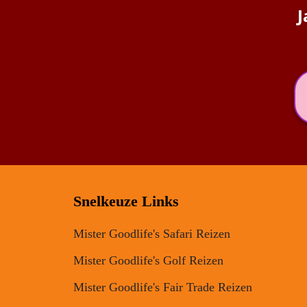
J
Snelkeuze Links
Mister Goodlife's Safari Reizen
Mister Goodlife's Golf Reizen
Mister Goodlife's Fair Trade Reizen