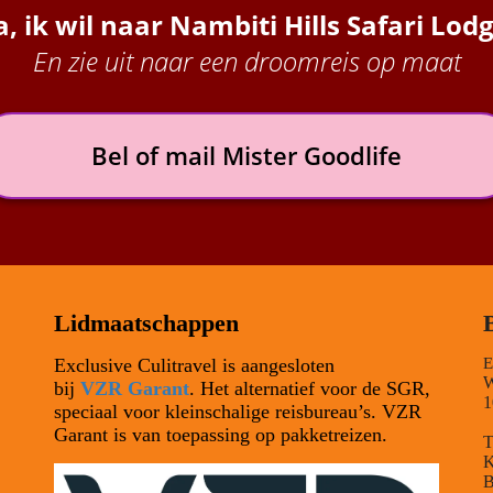
a, ik wil naar
Nambiti Hills Safari Lod
En zie uit naar een droomreis op maat
Bel of mail Mister Goodlife
Lidmaatschappen
Exclusive Culitravel is aangesloten
E
W
bij
VZR Garant
. Het alternatief voor de SGR,
1
speciaal voor kleinschalige reisbureau’s. VZR
Garant is van toepassing op pakketreizen.
T
K
B