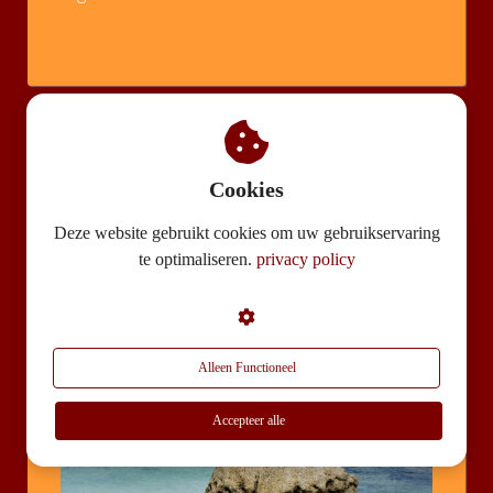
Cookies
Deze website gebruikt cookies om uw gebruikservaring
te optimaliseren.
privacy policy
Andere pinguin kolonies in
Alleen Functioneel
Zuid-Afrika
Accepteer alle