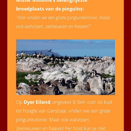
Mister Goodlife's belangrijkste
broedplaats van de pinguïns:
"Hier vinden we een grote pinguïnkolonie, maar
ook walvissen, zeeleeuwen en haaien!"
Op
Dyer Eiland
, ongeveer 8.5km voor de kust
ter hoogte van Gansbaai, vinden we een grote
pinguïnkolonie. Maar ook walvissen,
zeeleeuwen en haaien! Per boot kun je niet