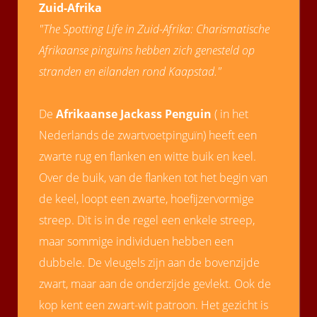
Zuid-Afrika
 op de
"The Spotting Life in Zuid-Afrika: Charismatische
e. Hierdoor
 website-
Afrikaanse pinguïns hebben zich genesteld op
ren
stranden en eilanden rond Kaapstad.
"
nte
enties
De
Afrikaanse Jackass Penguin
( in het
gebaseerd
 gedrag van
Nederlands de zwartvoetpinguïn) heeft een
ezoeker.
zwarte rug en flanken en witte buik en keel.
Over de buik, van de flanken tot het begin van
uren
de keel, loopt een zwarte, hoefijzervormige
streep. Dit is in de regel een enkele streep,
maar sommige individuen hebben een
dubbele. De vleugels zijn aan de bovenzijde
zwart, maar aan de onderzijde gevlekt. Ook de
kop kent een zwart-wit patroon. Het gezicht is