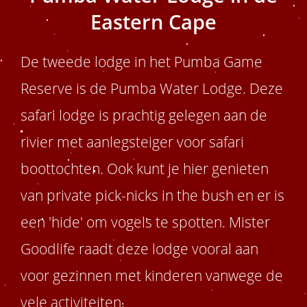
 op de
Eastern Cape
e. Hierdoor
 website-
De tweede lodge in het Pumba Game
ren
nte
Reserve is de Pumba Water Lodge. Deze
enties
gebaseerd
safari lodge is prachtig gelegen aan de
 gedrag van
rivier met aanlegsteiger voor safari
ezoeker.
boottochten. Ook kunt je hier genieten
uren
van private pick-nicks in the bush en er is
een 'hide' om vogels te spotten. Mister
Goodlife raadt deze lodge vooral aan
voor gezinnen met kinderen vanwege de
vele activiteiten.