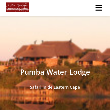
ngen
 policy
oneel
onele
Pumba Water Lodge
s zijn
kelijk om
bsite te
Safari in de Eastern Cape
ken. Ze
 gebruikt
asisfuncties
der deze