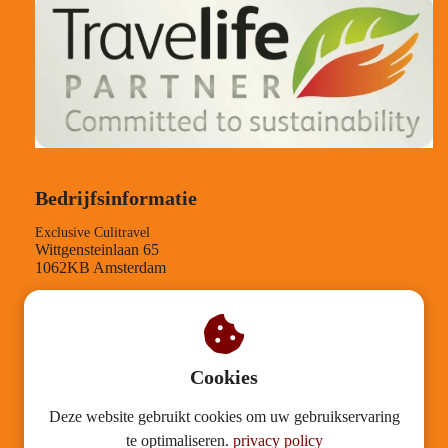
Bedrijfsinformatie
Exclusive Culitravel
Wittgensteinlaan 65
1062KB Amsterdam
TEL-nummer: +31204084210
KVK-nummer: 30126812
BTW-nummer: NL001543958B89
Verantwoording
Cookies
Deze website gebruikt cookies om uw gebruikservaring
Mission statement
te optimaliseren.
privacy policy
Duurzaamheid