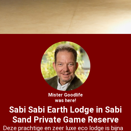
s kan de
e niet
oneren.
ieken
ische
s worden
kt om
em
tie te
elen over
drag van
zoeker op
site.
Mister Goodlife
was here!
ing
Sabi Sabi Earth Lodge in Sabi
ingcookies
Sand Private Game Reserve
 gebruikt
Deze prachtige en zeer luxe eco lodge is bijna
oekers te