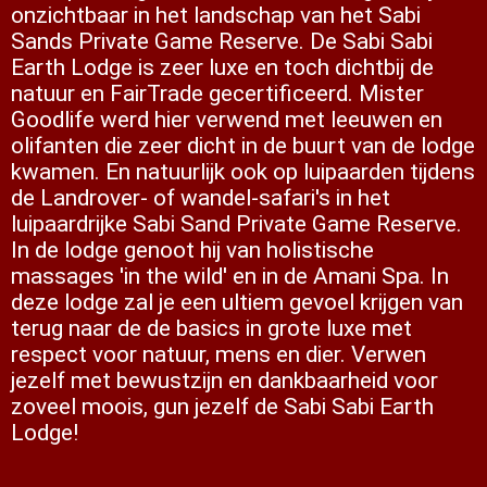
onzichtbaar in het landschap van het Sabi
 op de
Sands Private Game Reserve. De Sabi Sabi
e. Hierdoor
Earth Lodge is zeer luxe en toch dichtbij de
 website-
natuur en FairTrade gecertificeerd. Mister
ren
Goodlife werd hier verwend met leeuwen en
nte
olifanten die zeer dicht in de buurt van de lodge
enties
kwamen. En natuurlijk ook op luipaarden tijdens
gebaseerd
de Landrover- of wandel-safari's in het
 gedrag van
luipaardrijke Sabi Sand Private Game Reserve.
ezoeker.
In de lodge genoot hij van holistische
massages 'in the wild' en in de Amani Spa. In
deze lodge zal je een ultiem gevoel krijgen van
uren
terug naar de de basics in grote luxe met
respect voor natuur, mens en dier. Verwen
jezelf met bewustzijn en dankbaarheid voor
zoveel moois, gun jezelf de Sabi Sabi Earth
Lodge!