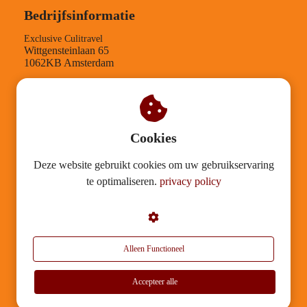
Bedrijfsinformatie
Exclusive Culitravel
Wittgensteinlaan 65
1062KB Amsterdam
TEL-nummer: +31204084210
KVK-nummer: 30126812
BTW-nummer: NL001543958B89
Verantwoording
Cookies
Deze website gebruikt cookies om uw gebruikservaring
Mission statement
te optimaliseren.
privacy policy
Duurzaamheid
Algemene voorwaarden
Garantietegeling
Privacy
Alleen Functioneel
Disclaimer & Copyrights
Accepteer alle
© 2026 Exclusive Culitravel