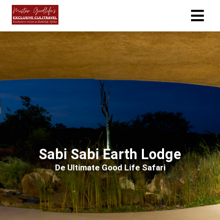
ngen
 policy
oneel
onele
s zijn
Sabi Sabi Earth Lodge
kelijk om
bsite te
De Ultimate Good Life Safari
ken. Ze
 gebruikt
asisfuncties
der deze