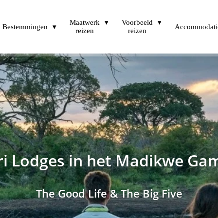
Maatwerk
Voorbeeld
Bestemmingen
Accommodati
reizen
reizen
ri Lodges in het Madikwe Ga
The Good Life & The Big Five