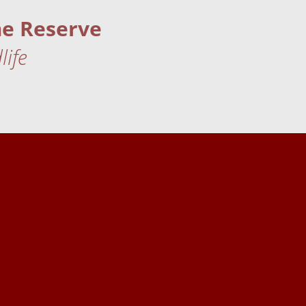
me Reserve
life