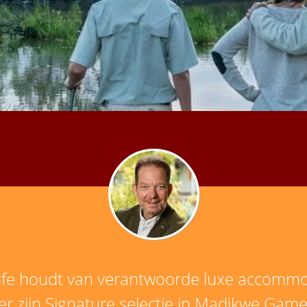
ife houdt van verantwoorde luxe accommoda
ier zijn Signature selectie in Madikwe Gam