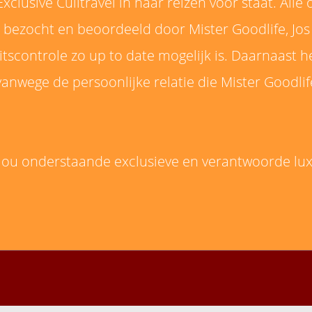
 Exclusive Culitravel in haar reizen voor staat. 
d, bezocht en beoordeeld door Mister Goodlife, Jo
tscontrole zo up to date mogelijk is. Daarnaast he
r vanwege de persoonlijke relatie die Mister Goodl
 jou onderstaande exclusieve en verantwoorde lu