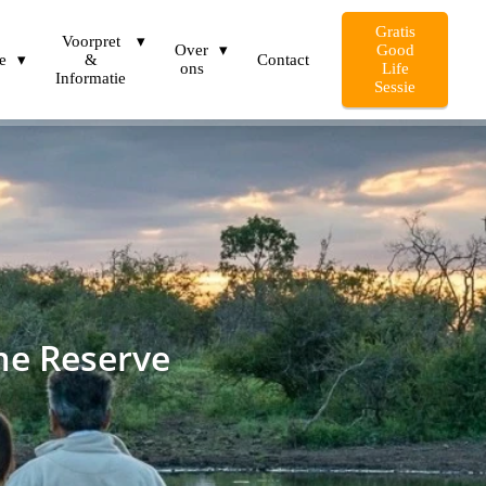
Gratis
Voorpret
Over
Good
e
&
Contact
ons
Life
Informatie
Sessie
me Reserve