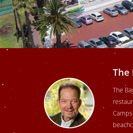
edrag van deze
ezoeker.
Voorkeuren opslaan
The 
The Ba
restaur
Camps 
beachcl