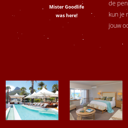
de pen
Mister Goodlife
kun je 
was here!
jouw oo