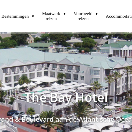
Maatwerk
Voorbeeld
Bestemmingen
Accommodati
reizen
reizen
The Bay Hotel
rand & Boulevard aan de Atlantische Oce