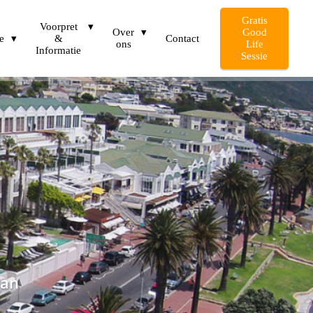
Gratis
Voorpret
Over
Good
e
&
Contact
ons
Life
Informatie
Sessie
aan