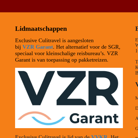
Lidmaatschappen
Exclusive Culitravel is aangesloten
E
W
bij
VZR Garant
. Het alternatief voor de SGR,
1
speciaal voor kleinschalige reisbureau’s. VZR
Garant is van toepassing op pakketreizen.
T
K
B
M
D
A
G
Exclusive Culitravel is lid van de
VVKR
.
Het