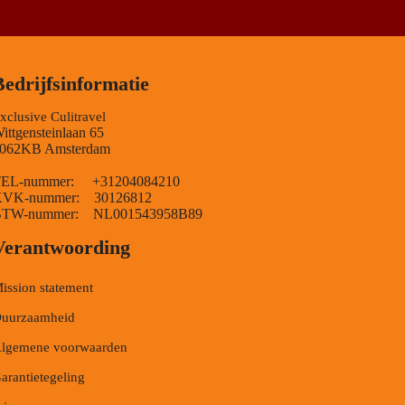
Bedrijfsinformatie
xclusive Culitravel
ittgensteinlaan 65
062KB Amsterdam
EL-nummer: +31204084210
VK-nummer: 30126812
TW-nummer: NL001543958B89
Verantwoording
ission statement
uurzaamheid
lgemene voorwaarden
arantietegeling