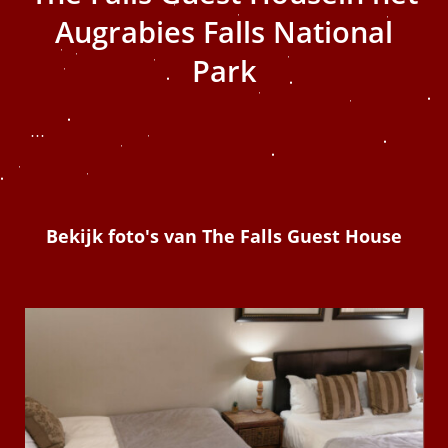
 op de
Augrabies Falls National
e. Hierdoor
Park
 website-
ren
nte
...
enties
gebaseerd
 gedrag van
ezoeker.
Bekijk foto's van The Falls Guest House
uren