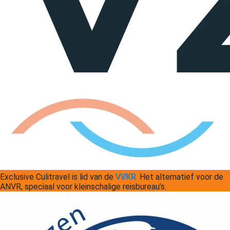
Exclusive Culitravel is lid van de
VVKR
.
Het alternatief voor de
ANVR, speciaal voor kleinschalige reisbureau’s.