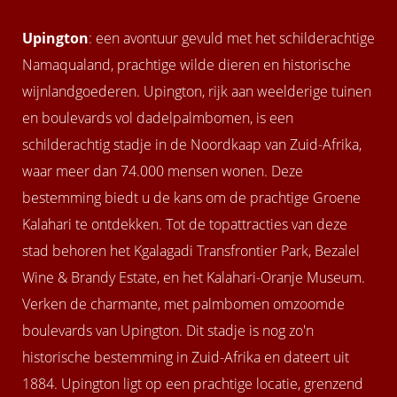
 op de
Upington
: een avontuur gevuld met het schilderachtige
e. Hierdoor
 website-
Namaqualand, prachtige wilde dieren en historische
ren
wijnlandgoederen. Upington, rijk aan weelderige tuinen
nte
en boulevards vol dadelpalmbomen, is een
enties
schilderachtig stadje in de Noordkaap van Zuid-Afrika,
gebaseerd
 gedrag van
waar meer dan 74.000 mensen wonen. Deze
ezoeker.
bestemming biedt u de kans om de prachtige Groene
Kalahari te ontdekken. Tot de topattracties van deze
uren
stad behoren het Kgalagadi Transfrontier Park, Bezalel
Wine & Brandy Estate, en het Kalahari-Oranje Museum.
Verken de charmante, met palmbomen omzoomde
boulevards van Upington. Dit stadje is nog zo'n
historische bestemming in Zuid-Afrika en dateert uit
1884. Upington ligt op een prachtige locatie, grenzend