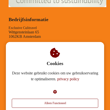
Bedrijfsinformatie
Exclusive Culitravel
Wittgensteinlaan 65
1062KB Amsterdam
TEL-nummer: +31204084210
KVK-nummer: 30126812
BTW-nummer: NL001543958B89
Verantwoording
Cookies
Deze website gebruikt cookies om uw gebruikservaring
Mission statement
te optimaliseren.
privacy policy
Duurzaamheid
Algemene voorwaarden
Garantietegeling
Privacy
Alleen Functioneel
Disclaimer & Copyrights