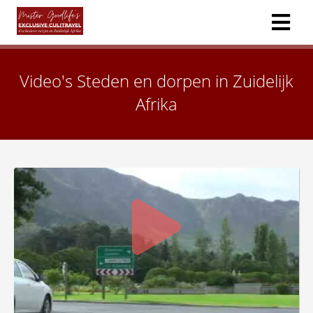
Video's Steden en dorpen in Zuidelijk
ngen
 policy
Afrika
oneel
onele
s zijn
kelijk om
bsite te
ken. Ze
 gebruikt
asisfuncties
der deze