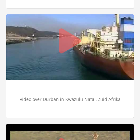
 op de
e. Hierdoor
 website-
ren
nte
enties
gebaseerd
 gedrag van
ezoeker.
uren
Video over Durban in Kwazulu Natal, Zuid Afrika