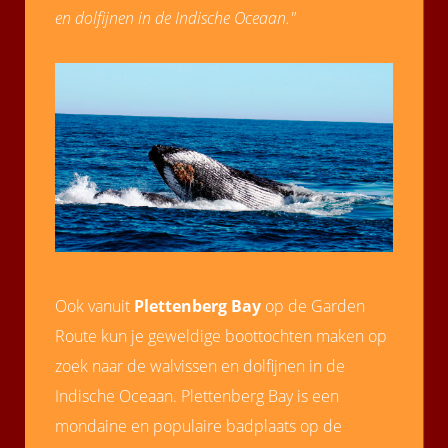
en dolfijnen in de Indische Oceaan."
Ook vanuit
Plettenberg Bay
op de Garden
Route kun je geweldige boottochten maken op
zoek naar de walvissen en dolfijnen in de
Indische Oceaan. Plettenberg Bay is een
mondaine en populaire badplaats op de