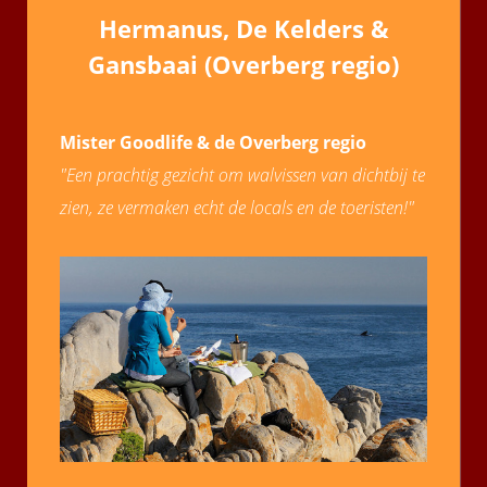
Hermanus, De Kelders &
Gansbaai (Overberg regio)
Mister Goodlife & de Overberg regio
"Een prachtig gezicht om walvissen van dichtbij te
zien, ze vermaken echt de locals en de toeristen!"