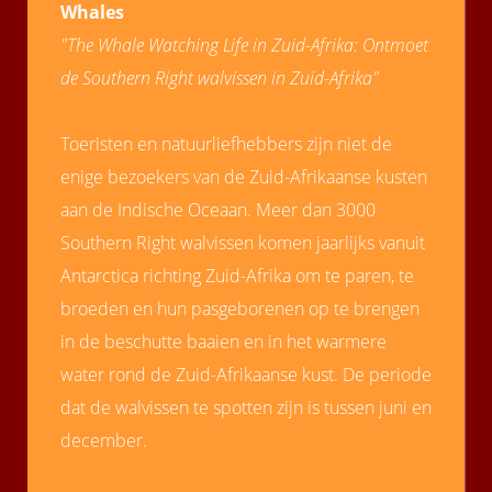
Whales
 op de
"The Whale Watching Life in Zuid-Afrika: Ontmoet
e. Hierdoor
 website-
de Southern Right walvissen in Zuid-Afrika"
ren
nte
Toeristen en natuurliefhebbers zijn niet de
enties
enige bezoekers van de Zuid-Afrikaanse kusten
gebaseerd
 gedrag van
aan de Indische Oceaan. Meer dan 3000
ezoeker.
Southern Right walvissen komen jaarlijks vanuit
Antarctica richting Zuid-Afrika om te paren, te
uren
broeden en hun pasgeborenen op te brengen
in de beschutte baaien en in het warmere
water rond de Zuid-Afrikaanse kust. De periode
dat de walvissen te spotten zijn is tussen juni en
december.