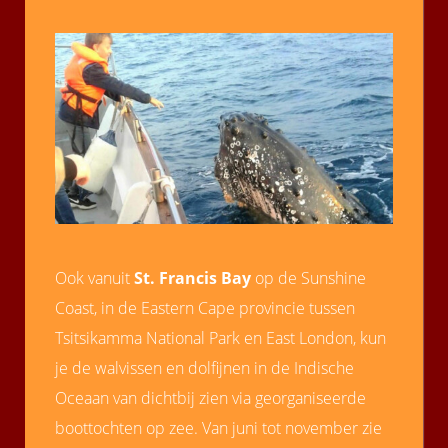
Ook vanuit
St. Francis Bay
op de Sunshine
Coast, in de Eastern Cape provincie tussen
Tsitsikamma National Park en East London, kun
je de walvissen en dolfijnen in de Indische
Oceaan van dichtbij zien via georganiseerde
boottochten op zee. Van juni tot november zie