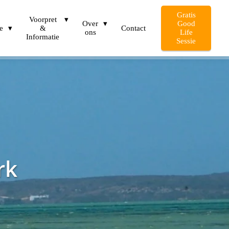
Gratis
Voorpret
Over
Good
e
&
Contact
ons
Life
Informatie
Sessie
rk