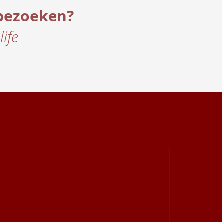
bezoeken?
ife