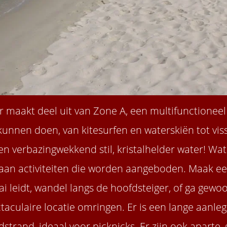
r maakt deel uit van Zone A, een multifunctionee
kunnen doen, van kitesurfen en waterskiën tot vis
en verbazingwekkend stil, kristalhelder water! W
aan activiteiten die worden aangeboden. Maak ee
i leidt, wandel langs de hoofdsteiger, of ga ge
aculaire locatie omringen. Er is een lange aanlegs
trand, ideaal voor picknicks. Er zijn ook aparte,