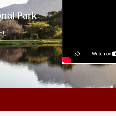
onal Park
o!