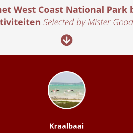
et West Coast National Park 
tiviteiten
Selected by Mister Goodl
Kraalbaai