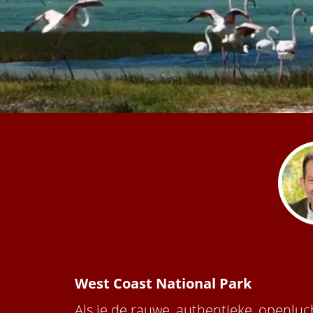
edrag van deze
ezoeker.
Voorkeuren opslaan
West Coast National Park
Als je de rauwe, authentieke, openluc