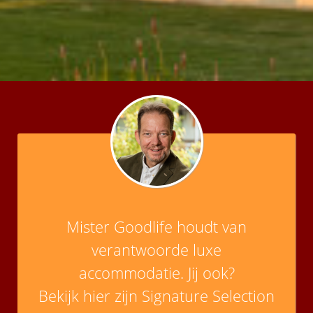
s kan de
e niet
oneren.
ieken
ische
s worden
kt om
em
tie te
elen over
drag van
zoeker op
Mister Goodlife houdt van
site.
verantwoorde luxe
ing
accommodatie. Jij ook?
ingcookies
Bekijk hier zijn Signature Selection
 gebruikt
oekers te