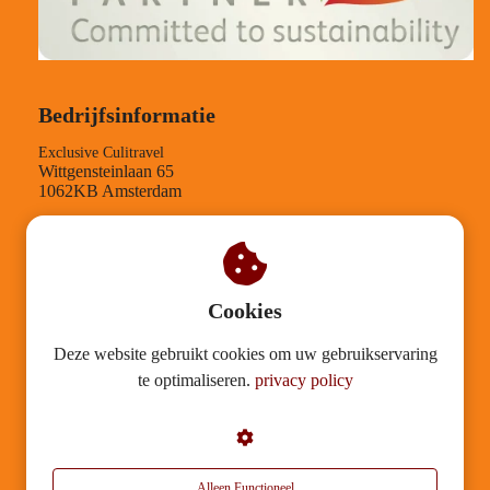
Bedrijfsinformatie
Exclusive Culitravel
Wittgensteinlaan 65
1062KB Amsterdam
TEL-nummer: +31204084210
KVK-nummer: 30126812
BTW-nummer: NL001543958B89
Verantwoording
Cookies
Deze website gebruikt cookies om uw gebruikservaring
Mission statement
te optimaliseren.
privacy policy
Duurzaamheid
Algemene voorwaarden
Garantietegeling
Privacy
Alleen Functioneel