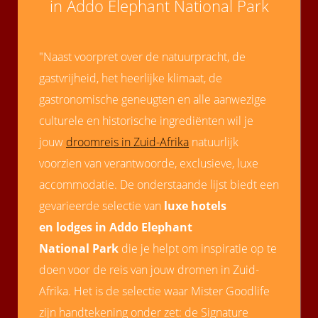
in Addo Elephant National Park
 op de
e. Hierdoor
 website-
"Naast voorpret over de natuurpracht, de
ren
gastvrijheid, het heerlijke klimaat, de
nte
enties
gastronomische geneugten en alle aanwezige
gebaseerd
culturele en historische ingrediënten wil je
 gedrag van
jouw
droomreis in Zuid-Afrika
natuurlijk
ezoeker.
voorzien van verantwoorde, exclusieve, luxe
accommodatie. De onderstaande lijst biedt een
uren
gevarieerde selectie van
luxe hotels
en lodges in Addo Elephant
National Park
die je helpt om inspiratie op te
doen voor de reis van jouw dromen in Zuid-
Afrika. Het is de selectie waar Mister Goodlife
zijn handtekening onder zet: de Signature