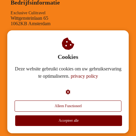
Bedrijfsinformatie
Exclusive Culitravel
Wittgensteinlaan 65
1062KB Amsterdam
TEL-nummer: +31204084210
KVK-nummer: 30126812
BTW-nummer: NL001543958B89
Verantwoording
Cookies
Deze website gebruikt cookies om uw gebruikservaring
Mission statement
te optimaliseren.
privacy policy
Duurzaamheid
Algemene voorwaarden
Garantietegeling
Privacy
Alleen Functioneel
Disclaimer & Copyrights
Accepteer alle
© 2026 Exclusive Culitravel