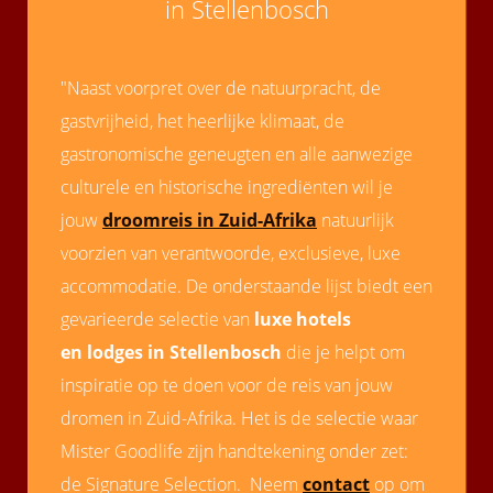
in Stellenbosch
 op de
e. Hierdoor
 website-
"Naast voorpret over de natuurpracht, de
ren
gastvrijheid, het heerlijke klimaat, de
nte
enties
gastronomische geneugten en alle aanwezige
gebaseerd
culturele en historische ingrediënten wil je
 gedrag van
jouw
droomreis in Zuid-Afrika
natuurlijk
ezoeker.
voorzien van verantwoorde, exclusieve, luxe
accommodatie. De onderstaande lijst biedt een
uren
gevarieerde selectie van
luxe hotels
en lodges in Stellenbosch
die je helpt om
inspiratie op te doen voor de reis van jouw
dromen in Zuid-Afrika. Het is de selectie waar
Mister Goodlife zijn handtekening onder zet:
de Signature Selection. Neem
contact
op om