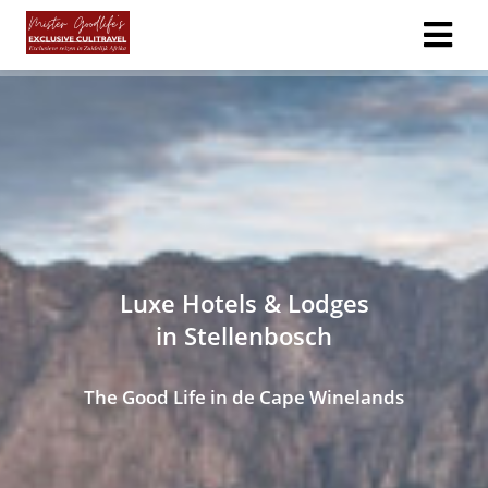
ngen
 policy
oneel
onele
Luxe Hotels & Lodges
s zijn
in Stellenbosch
kelijk om
bsite te
The Good Life in de Cape Winelands
ken. Ze
 gebruikt
asisfuncties
der deze