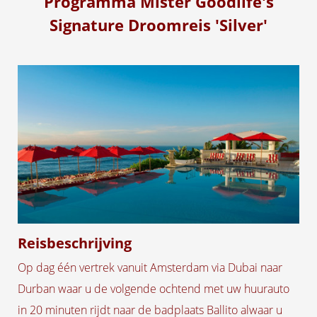
Programma Mister Goodlife's
 op de
Signature Droomreis 'Silver'
e. Hierdoor
 website-
ren
nte
enties
gebaseerd
 gedrag van
ezoeker.
uren
Reisbeschrijving
Op dag één vertrek vanuit Amsterdam via Dubai naar
Durban waar u de volgende ochtend met uw huurauto
in 20 minuten rijdt naar de badplaats Ballito alwaar u