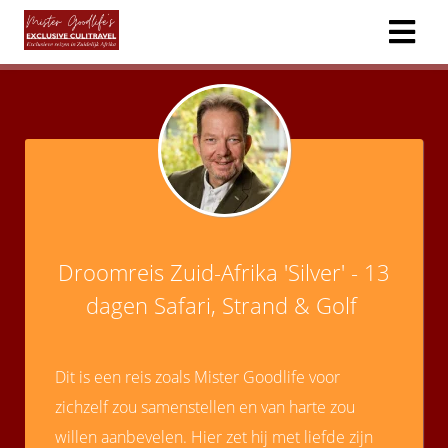
ngen
 policy
oneel
onele
Droomreis Zuid-Afrika 'Silver' - 13
s zijn
dagen Safari, Strand & Golf
kelijk om
bsite te
ken. Ze
Dit is een reis zoals Mister Goodlife voor
 gebruikt
zichzelf zou samenstellen en van harte zou
asisfuncties
der deze
willen aanbevelen. Hier zet hij met liefde zijn