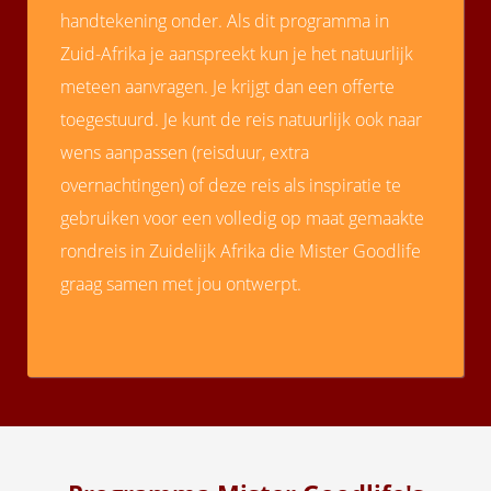
s kan de
handtekening onder. Als dit programma in
e niet
Zuid-Afrika je aanspreekt kun je het natuurlijk
oneren.
meteen aanvragen. Je krijgt dan een offerte
ieken
toegestuurd. Je kunt de reis natuurlijk ook naar
ische
wens aanpassen (reisduur, extra
s worden
overnachtingen) of deze reis als inspiratie te
kt om
gebruiken voor een volledig op maat gemaakte
em
tie te
rondreis in Zuidelijk Afrika die Mister Goodlife
elen over
graag samen met jou ontwerpt.
drag van
zoeker op
site.
ing
ingcookies
 gebruikt
oekers te